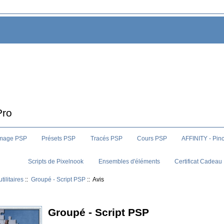
Pro
image PSP
Présets PSP
Tracés PSP
Cours PSP
AFFINITY - Pin
Scripts de Pixelnook
Ensembles d'éléments
Certificat Cadeau
utilitaires
::
Groupé - Script PSP
:: Avis
Groupé - Script PSP