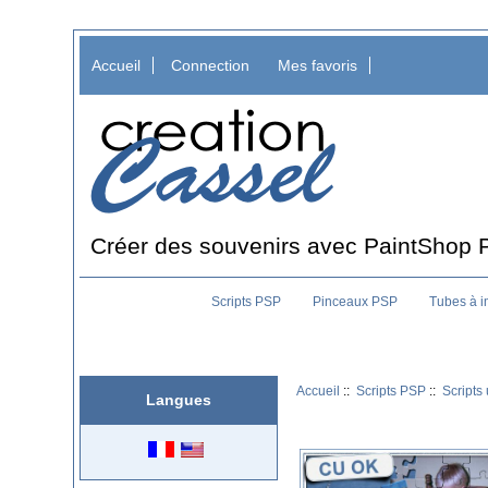
Accueil
Connection
Mes favoris
Créer des souvenirs avec PaintShop 
Scripts PSP
Pinceaux PSP
Tubes à 
Accueil
::
Scripts PSP
::
Scripts 
Langues