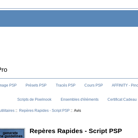
Pro
image PSP
Présets PSP
Tracés PSP
Cours PSP
AFFINITY - Pin
Scripts de Pixelnook
Ensembles d'éléments
Certificat Cadeau
utilitaires
::
Repères Rapides - Script PSP
:: Avis
Repères Rapides - Script PSP