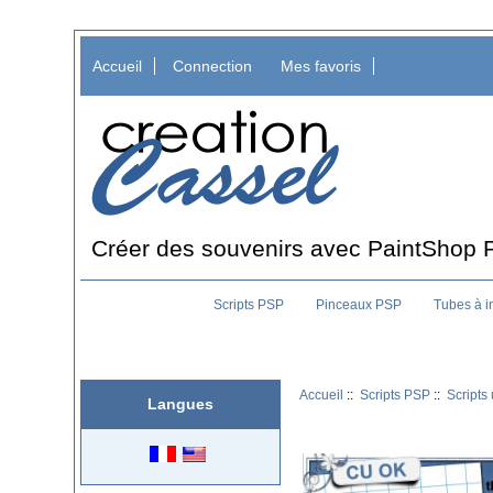
Accueil
Connection
Mes favoris
Créer des souvenirs avec PaintShop 
Scripts PSP
Pinceaux PSP
Tubes à 
Accueil
::
Scripts PSP
::
Scripts 
Langues