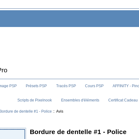
Pro
image PSP
Présets PSP
Tracés PSP
Cours PSP
AFFINITY - Pin
Scripts de Pixelnook
Ensembles d'éléments
Certificat Cadeau
Bordure de dentelle #1 - Police
:: Avis
Bordure de dentelle #1 - Police