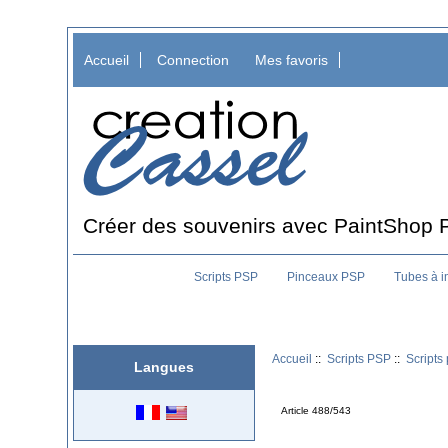
Accueil
Connection
Mes favoris
Créer des souvenirs avec PaintShop 
Scripts PSP
Pinceaux PSP
Tubes à 
Accueil
::
Scripts PSP
::
Scripts
Langues
Article 488/543