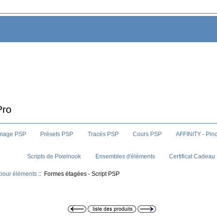
Pro
image PSP
Présets PSP
Tracés PSP
Cours PSP
AFFINITY - Pin
Scripts de Pixelnook
Ensembles d'éléments
Certificat Cadeau
 pour éléments
:: Formes étagées - Script PSP