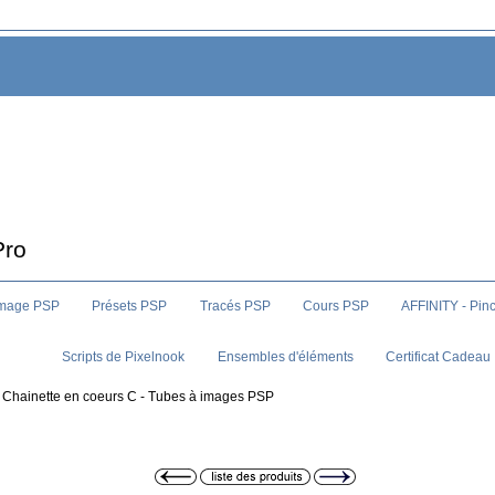
Pro
image PSP
Présets PSP
Tracés PSP
Cours PSP
AFFINITY - Pin
Scripts de Pixelnook
Ensembles d'éléments
Certificat Cadeau
 Chainette en coeurs C - Tubes à images PSP