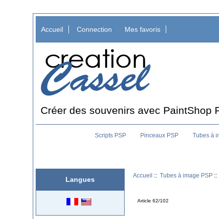
Accueil
Connection
Mes favoris
Créer des souvenirs avec PaintShop 
Scripts PSP
Pinceaux PSP
Tubes à 
Accueil
::
Tubes à image PSP
::
Langues
Article 62/102