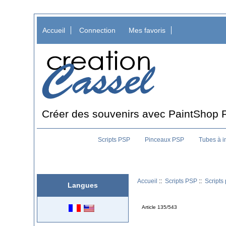
Accueil
Connection
Mes favoris
Créer des souvenirs avec PaintShop 
Scripts PSP
Pinceaux PSP
Tubes à 
Accueil
::
Scripts PSP
::
Scripts
Langues
Article 135/543