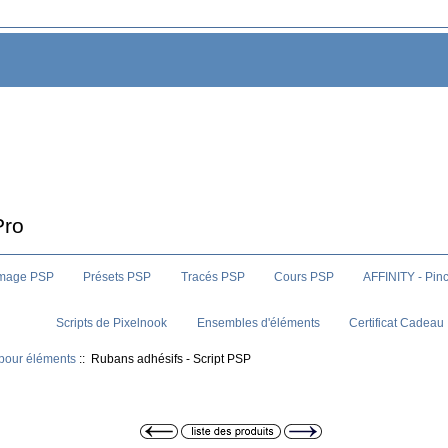
Pro
image PSP
Présets PSP
Tracés PSP
Cours PSP
AFFINITY - Pin
Scripts de Pixelnook
Ensembles d'éléments
Certificat Cadeau
 pour éléments
:: Rubans adhésifs - Script PSP