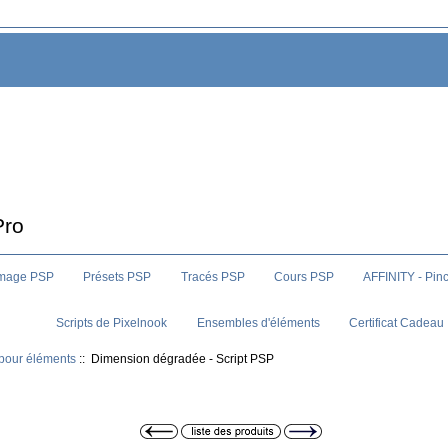
Pro
image PSP
Présets PSP
Tracés PSP
Cours PSP
AFFINITY - Pin
Scripts de Pixelnook
Ensembles d'éléments
Certificat Cadeau
 pour éléments
:: Dimension dégradée - Script PSP