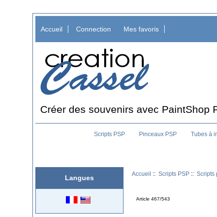
Accueil
Connection
Mes favoris
Créer des souvenirs avec PaintShop 
Scripts PSP
Pinceaux PSP
Tubes à 
Accueil
::
Scripts PSP
::
Scripts
Langues
Article 467/543