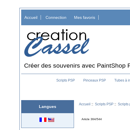
Accueil
Connection
Mes favoris
Créer des souvenirs avec PaintShop 
Scripts PSP
Pinceaux PSP
Tubes à 
Accueil
::
Scripts PSP
::
Scripts
Langues
Article 364/544