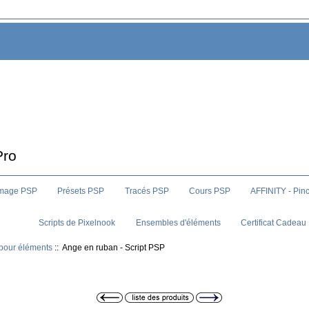
Pro
image PSP
Présets PSP
Tracés PSP
Cours PSP
AFFINITY - Pin
Scripts de Pixelnook
Ensembles d'éléments
Certificat Cadeau
 pour éléments
:: Ange en ruban - Script PSP