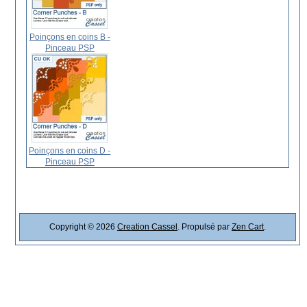
Poinçons en coins B -
Pinceau PSP
Poinçons en coins D -
Pinceau PSP
Copyright © 2026
Creation Cassel
. Propulsé par
Zen Cart
.