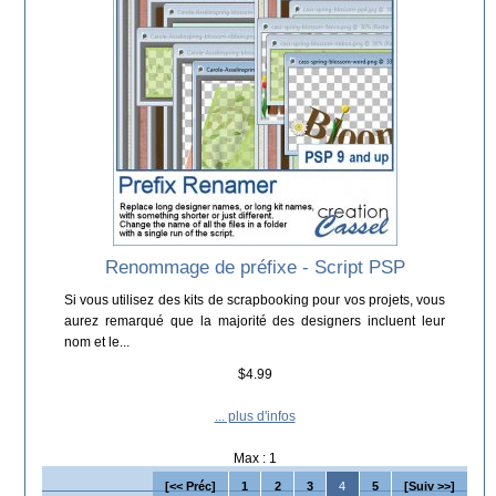
Renommage de préfixe - Script PSP
Si vous utilisez des kits de scrapbooking pour vos projets, vous
aurez remarqué que la majorité des designers incluent leur
nom et le...
$4.99
... plus d'infos
Max : 1
[<< Préc]
1
2
3
4
5
[Suiv >>]