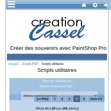
Créer des souvenirs avec PaintShop Pro
Accueil
::
Scripts PSP
:: Scripts utilitaires
Scripts utilitaires
Filtrer les résultats par :
Articles commençant par ...
[<< Préc]
1
2
3
4
5
[Suiv >>]
Affiche
61
à
80
(sur
100
articles)