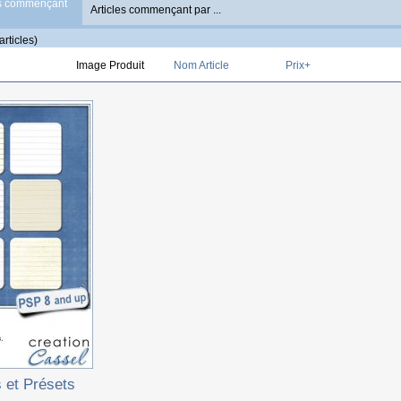
es commençant
articles)
Image Produit
Nom Article
Prix+
s et Présets