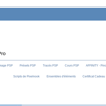
Pro
image PSP
Présets PSP
Tracés PSP
Cours PSP
AFFINITY - Pin
Scripts de Pixelnook
Ensembles d'éléments
Certificat Cadeau