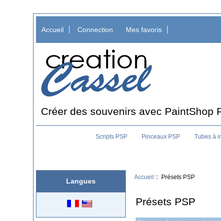
Accueil
Connection
Mes favoris
Créer des souvenirs avec PaintShop 
Scripts PSP
Pinceaux PSP
Tubes à 
Accueil
:: Présets PSP
Langues
Présets PSP