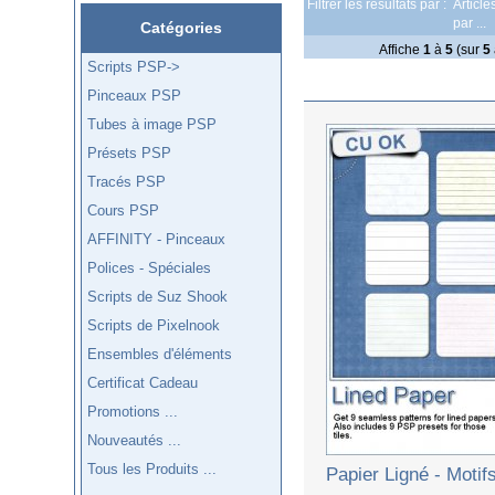
Filtrer les résultats par :
Articl
par ...
Catégories
Affiche
1
à
5
(sur
5
Scripts PSP->
Pinceaux PSP
Tubes à image PSP
Présets PSP
Tracés PSP
Cours PSP
AFFINITY - Pinceaux
Polices - Spéciales
Scripts de Suz Shook
Scripts de Pixelnook
Ensembles d'éléments
Certificat Cadeau
Promotions ...
Nouveautés ...
Tous les Produits ...
Papier Ligné - Motif