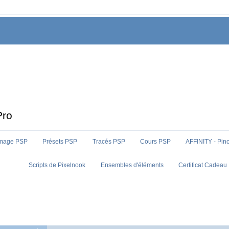
Pro
image PSP
Présets PSP
Tracés PSP
Cours PSP
AFFINITY - Pin
Scripts de Pixelnook
Ensembles d'éléments
Certificat Cadeau