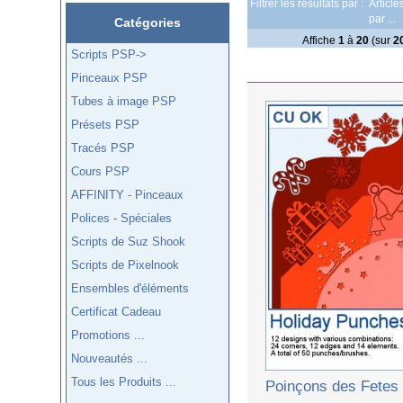
Filtrer les résultats par :
Articl
par ...
Catégories
Affiche
1
à
20
(sur
2
Scripts PSP->
Pinceaux PSP
Tubes à image PSP
Présets PSP
Tracés PSP
Cours PSP
AFFINITY - Pinceaux
Polices - Spéciales
Scripts de Suz Shook
Scripts de Pixelnook
Ensembles d'éléments
Certificat Cadeau
Promotions ...
Nouveautés ...
Tous les Produits ...
Poinçons des Fetes