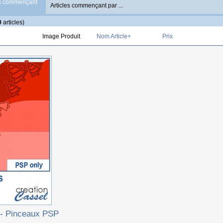
es commençant
0
articles)
Image Produit
Nom Article+
Prix
 - Pinceaux PSP