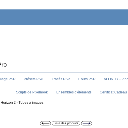
Pro
image PSP
Présets PSP
Tracés PSP
Cours PSP
AFFINITY - Pin
Scripts de Pixelnook
Ensembles d'éléments
Certificat Cadeau
 Horizon 2 - Tubes à images