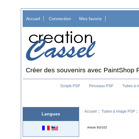
Accueil
Connection
Mes favoris
Créer des souvenirs avec PaintShop 
Scripts PSP
Pinceaux PSP
Tubes à 
Accueil
::
Tubes à image PSP
::
Langues
Article 83/102