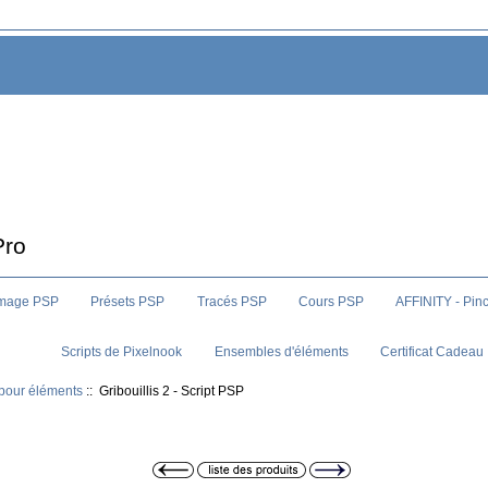
Pro
image PSP
Présets PSP
Tracés PSP
Cours PSP
AFFINITY - Pin
Scripts de Pixelnook
Ensembles d'éléments
Certificat Cadeau
 pour éléments
:: Gribouillis 2 - Script PSP