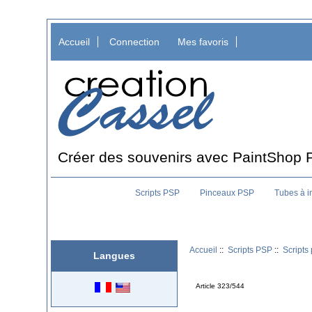
Accueil
Connection
Mes favoris
Créer des souvenirs avec PaintShop 
Scripts PSP
Pinceaux PSP
Tubes à 
Accueil
::
Scripts PSP
::
Scripts
Langues
Article 323/544