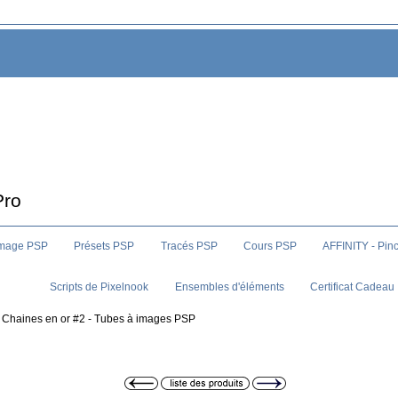
Pro
image PSP
Présets PSP
Tracés PSP
Cours PSP
AFFINITY - Pin
Scripts de Pixelnook
Ensembles d'éléments
Certificat Cadeau
:: Chaines en or #2 - Tubes à images PSP