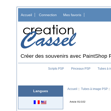
Accueil
Connection
Mes favoris
Créer des souvenirs avec PaintShop 
Scripts PSP
Pinceaux PSP
Tubes à 
Accueil
::
Tubes à image PSP
Langues
Article 81/102